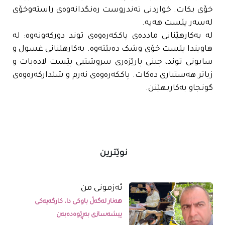
خۆی بکات. خواردنی تەندروست رەنگدانەوەی راستەوخۆی
لەسەر پێست هەیە.
لە بەکارهێنانی ماددەی پاککەرەوەی توند دورکەونەوە: لە
هاویندا پێست خۆی وشک دەبێتەوە. بەکارهێنانی غسول و
سابونی توند، چینی پارێزەری سروشتیی پێست لادەبات و
زیاتر هەستیاری دەکات. پاککەرەوەی نەرم و شێدارکەرەوەی
گونجاو بەکاربهێنن.
نوێترین
ئەزمونی من
هەنار لەگەڵ باوکی دا، کارگەیەکی
پیشەسازی بەڕێوەدەبەن