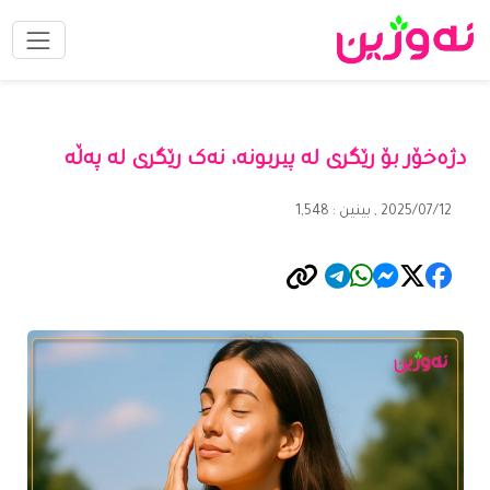
دژەخۆر بۆ رێگری لە پیربونە، نەک رێگری لە پەڵە
2025/07/12 , بینین : 1,548