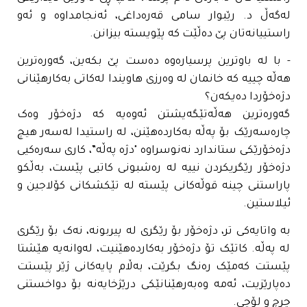
لەگەڵ د. رێبوار سامی قەرەداغی، ئەنجامداوە و ئەو
راستییانەتان پێ دەڵێت کە پێویستە بیزانن.
- با لە باوترین پرسیارەوە دەست پێ بکەین، گەورەترین
هەڵە چییە کە خانمان لە وەرزی هاویندا لەکاتی بەکارهێنانی
دژەخۆردا دەیکەن؟
گەورەترین هەڵەتێگەیشتن ئەوەیە کە دژەخۆر وەک
چارەسەرێک بۆ پەڵە بەکاردەهێنن، لە راستیدا لەسەر هیچ
دژەخۆرێکی ستاندارد نەنوسراوە "دژە پەڵە”، کاری سەرەکیی
دژەخۆر رێگریکردن نییە لە رەشبونی کاتیی پێست، بەڵکو
پاراستنی چینە قوڵەکانی پێستە لە تێکشکانی کۆلاجین و
ئیلاستین.
بە واتایەکی تر، دژەخۆر بۆ رێگری لە پیربونە، نەک بۆ رێگری
لە پەڵە. کاتێک تۆ دژەخۆر بەکاردەهێنیت، لەوانەیە هێشتا
پێستت کەمێک رەنگ بگرێت، بەڵام پایەکانی ژێر پێستت
دەپارێزیت، ئەمە وەبەرهێنانێکی درێژخایەنە بۆ دواخستنی
چرچ و لۆچی.