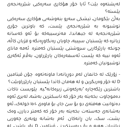
لەپشتەوە بێت؟ ئایا خۆر هۆکاری سەرەکیی شێرپەنجەی
پێستە؟
بەڵێ بێگومان، تیشکی سەرو بنەوشەیی هۆکاری سەرەکیی
توشبونە بە شێرپەنجەی پێست، کە باوترین جۆری
شێرپەنجەیە لە جیهاندا، مەترسییەکە بۆ ئەو کەسانە
زیاترە کە پێستیان سپییە، چاویان رەنگاوڕەنگە و قژیان کاڵە،
چونکە پارێزگاریی سروشتیی پێستیان کەمترە. ئەمە مانای
ئەوە نییە کە پێست ئەسمەرەکان پارێزراون، بەڵام ئەگەری
توشبونیان کەمترە.
- زۆرێک لە خانمان لەم دوڕیانەدا ماونەتەوە: چۆن ڤیتامین
D لە خۆر وەربگرین و لە هەمان کاتدا پێستیان پارێزراوبێت؟
باشترین رێگەچارە "بەرکەوتنی زیرەکانە”ـیە. پێویست ناکات
دەموچاوت بخەیتە بەر خۆر کە ناسکترین بەشە، لەبری ئەوە
دەتوانیت هەفتەی دو بۆ سێ جار، بۆ ماوەی ١٠-١٥ خولەک، ئەو
بەشانەی جەستەت بخەیتە بەر خۆر کە کەمتر دیارن، وەک
پشت، سک، یان ڕانەکان. ئەم بەشانە روبەری چەوریی
زیاتریان هەیە و بۆ دروستکردنی ڤیتامین D زۆر باشن، لە