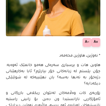
−A
+A
* نەوژین، هاوژین محەمەد
هاوین هات و پرسیاری سەرەکی هەمو خانمێک ئەوەیە:
چۆن پێستم لە زیانەکانی خۆر بپارێزم؟ ئایا بەکارهێنانی
دژەخۆر بە تەنها بەسە؟ یان نهێنییەکە لە شوێنێکی
دیکەدایە؟
زۆربەی کات وەڵامەکان لەنێوان ریکلامی بازرگانی و
ئامۆژگاریی نازانستیدا ون دەبن. بۆ زانینی راستیە
زانستیەکان لەبارەی ئەم پرسە، ماڵپەڕی نەوژین دیدارێکی