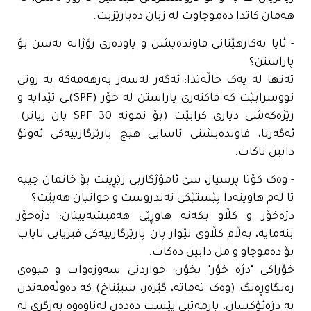
هەمان کاتدا دەموچاوت لە زیان دەپارێزیت.
- ئایا بەکارهێنانی فاوندەیشن و پاودەری رۆژانە بەسن بۆ
پاراستن؟
تەنها لە یەک حاڵەتدا: ئەگەر لەسەر بەرهەمەکە بە رونی
نووسرابێت کە فاکتەری پاراستن لە خۆر (SPF)ـی تێدایە و
رێژەکەشی دیاری کرابێت (بۆ نمونە SPF 30 یان زیاتر).
ئەگەرنا، فاوندەیشنی ئاسایی هیچ پارێزگارییەکی ئەوتۆ
دابین ناکات.
- وەک کۆتا پرسیار، سێ ئامۆژگاریی زێڕینت بۆ خانمان چییە
تا لەم هاوینەدا پێستێکی تەندروست و جوانیان هەبێت؟
دژەخۆر و کڵاو بکەنە هاوڕێی هەمیشەییتان: دژەخۆر
بنەمایە، بەڵام کڵاوی لێوار پان پارێزگارییەکی فیزیایی نایاب
بۆ دەموچاو و مل دابین دەکات.
خۆراکی "دژە خۆر" بخۆن: خواردنی سەوزەوات و میوەی
رەنگاوڕەنگ (وەک تەماتە، گێزەر، سپێناخ) کە دەوڵەمەندن
بە دژەئۆکسان، یارمەتیی پێست دەدەن لەناوەوە بەرگری لە