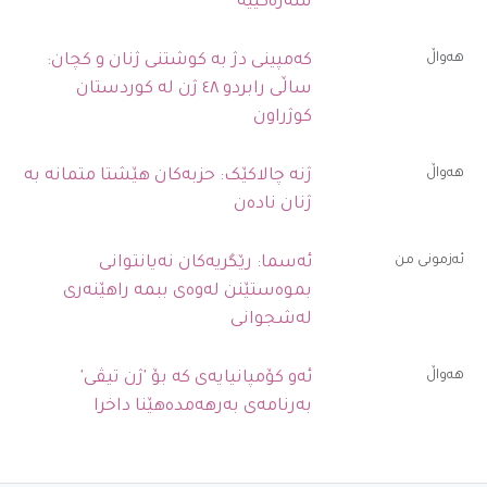
سەرەکییە
ھەواڵ
کەمپینی دژ بە کوشتنی ژنان و کچان:
ساڵی رابردو ٤٨ ژن لە کوردستان
کوژراون
ھەواڵ
ژنە چالاکێک: حزبەکان هێشتا متمانە بە
ژنان نادەن
ئەزمونی من
ئەسما: رێگریەکان نەیانتوانی
بموەستێنن لەوەی ببمە راهێنەری
لەشجوانی
ھەواڵ
ئەو کۆمپانیایەی کە بۆ 'ژن تیڤی'
بەرنامەی بەرهەمدەهێنا داخرا