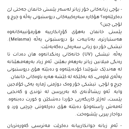
- بۆچی زیانەکانی خۆر زیاتر لەسەر پێستی خانمان جەختی لێ
دەکرێتەوە؟ هۆکارە سەرەکییەکانی دروستبونی پەڵە و چرچ و
لۆچی چین؟
پێستی خانمان بەهۆی گۆڕانکارییە هۆرمۆنییەکانەوە
هەستیارترە، بەتایبەت بۆ دروستبونی پەڵە (Melasma).
تیشکی خۆر دو زیانی سەرەکی دەگەیەنێت:
پەڵە: تیشکی (UV) خانەکانی رەنگدانەوە هان دەدات تا
رەنگی میلانین زیاتر بەرهەم بهێنن. ئەم زیاد بەرهەمهێنانە
لە هەندێک شوێندا کۆدەبێتەوە و دەبێتە هۆی دروستبونی
پەڵەی قاوەیی، کە یەکێکە لە کێشە هەرە باوەکانی خانمان.
چرچ و لۆچی: تیشکی خۆر وەک دوژمنی ژمارە یەکی کۆلاجین
وایە. ئەو ریشاڵانەی کە بەرپرسن لە توندی و گەنجیی
پێست، لەژێر کاریگەریی خۆردا دەشکێن و کورت دەبنەوە.
ئەمەش ڕاستەوخۆ دەبێتە هۆی دەرکەوتنی چرچیی ورد و
دواجار پیریی پێشوەخت.
- ئەم زیانە جوانکارییانە دەکرێت مەترسیی گەورەتریان