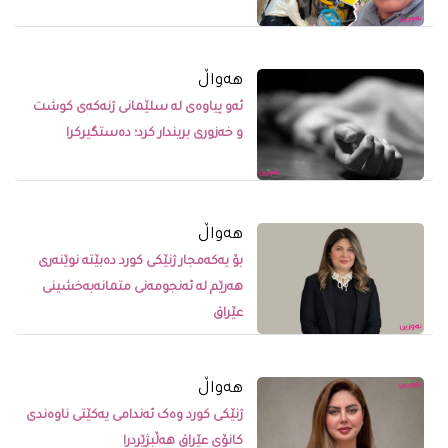
ھەواڵ
ئەو پیاوەی لە سلێمانی ژنەکەی کوشت
و خەزوری بریندار کرد؛ دەستگیرکرا
ھەواڵ
بۆ یەکەمجار ژنێکی کورد دەبێتە نوێنەری
هەرێم لە ئەنجومەنی متمانەبەخشینی
عێراق
ھەواڵ
ژنێکى کورد وەک ئەندامى یەکێتى ناوەندى
کانۆى عێراق هەڵبژێردرا