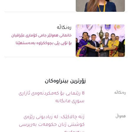
رەنگاڵە
خانمانی هەولێر جامی کۆماری عێراقیان
بۆ تۆپی پێی بچوککراوە بەدەستهێنا
زۆرترین بینراوەکان
رەنگاڵە
8 رێنمایی بۆ کەمکردنەوەی ئازاری
سوڕی مانگانە
ھەواڵ
ژنە چالاکێک: لە زیادبونی رێژەی
کوشتنی ژنان حکومەت بەرپرسی